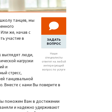
 школу танцев, мы
венного
Или же, начав с
ть участие в
ЗАДАТЬ
ВОПРОС
Наши
ак выглядят люди,
специалисты
ической нагрузки
ответят на любой
интересующий
ий и
вопрос по услуге
ный стресс,
шей танцевальной
. Вместе с нами Вы поверите в
 Мы поможем Вам в достижении
 заняли и надежно удерживают