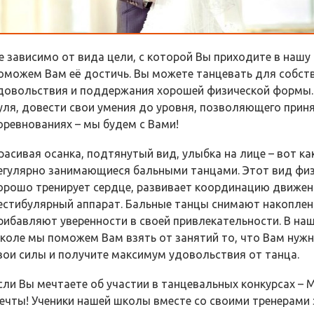
е зависимо от вида цели, с которой Вы приходите в нашу
оможем Вам её достичь. Вы можете танцевать для собст
довольствия и поддержания хорошей физической формы. 
уля, довести свои умения до уровня, позволяющего приня
оревнованиях – мы будем с Вами!
расивая осанка, подтянутый вид, улыбка на лице – вот к
егулярно занимающиеся бальными танцами. Этот вид физ
орошо тренирует сердце, развивает координацию движен
естибулярный аппарат. Бальные танцы снимают накоплен
рибавляют уверенности в своей привлекательности. В на
коле мы поможем Вам взять от занятий то, что Вам нужно
вои силы и получите максимум удовольствия от танца.
сли Вы мечтаете об участии в танцевальных конкурсах –
ечты! Ученики нашей школы вместе со своими тренерами