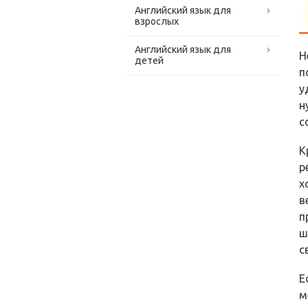
Английский язык для
взрослых
Английский язык для
Н
детей
п
у
н
с
К
р
х
в
п
ш
с
Е
м