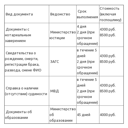
Стоимость
Срок
Вид документа
Ведомство
(включая
выполнения
госпошлину)
4 дня
Документы с
4300 руб.
Министерство
2 дня (при
нотариальным
8500 руб.
юстиции
срочном
заверением
обращении)
в течение 5
Свидетельства о
дней
4300 руб.
рождении, смерти,
ЗАГС
2 дня (при
8500 руб.
регистрации брака,
срочном
развода, смене ФИО
обращении)
в течение 5
дней
4300 руб.
Справка о наличии
МВД
2 дня (при
8500 руб.
(отсутствии) судимости
срочном
обращении)
Министерство
Документы об
об
45 дней
4000 руб.
образовании
образовании